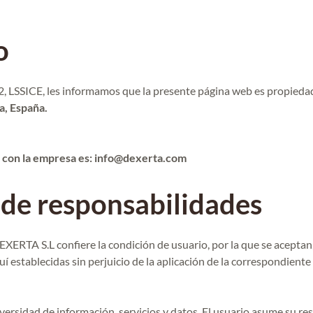
o
02, LSSICE, les informamos que la presente página web es propied
a, España.
o con la empresa es: info@dexerta.com
 de responsabilidades
EXERTA S.L confiere la condición de usuario, por la que se aceptan
í establecidas sin perjuicio de la aplicación de la correspondien
ersidad de información, servicios y datos. El usuario asume su res