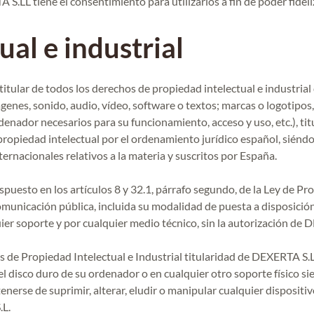
LL tiene el consentimiento para utilizarlos a fin de poder fideliza
ual e industrial
itular de todos los derechos de propiedad intelectual e industrial
genes, sonido, audio, vídeo, software o textos; marcas o logotipos
enador necesarios para su funcionamiento, acceso y uso, etc.), ti
ropiedad intelectual por el ordenamiento jurídico español, siéndo
ernacionales relativos a la materia y suscritos por España.
ispuesto en los artículos 8 y 32.1, párrafo segundo, de la Ley de 
comunicación pública, incluida su modalidad de puesta a disposición
uier soporte y por cualquier medio técnico, sin la autorización de 
 de Propiedad Intelectual e Industrial titularidad de DEXERTA S.L.
 el disco duro de su ordenador o en cualquier otro soporte físico s
enerse de suprimir, alterar, eludir o manipular cualquier disposit
.L.