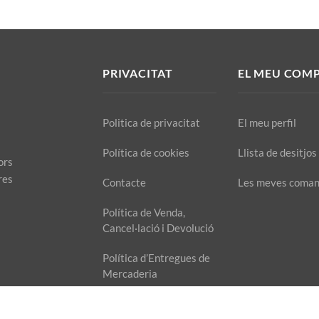
PRIVACITAT
EL MEU COM
Politica de privacitat
El meu perfil
Política de cookies
Llista de desitjos
ors
res
Contacte
Les meves coma
Política de Venda,
Cancel·lació i Devolució
Política d’Entregues de
Mercaderia
Avís legal