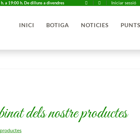
Iniciar sessió
h. a 19:00 h. De dilluns a divendres
INICI
BOTIGA
NOTICIES
PUNTS
nat dels nostre productes
 productes