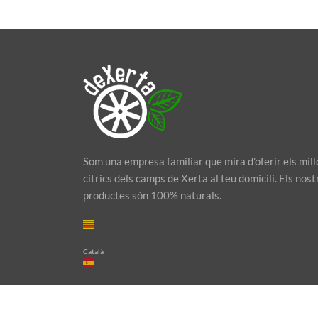
Som una empresa familiar que mira d’oferir els mill
cítrics dels camps de Xerta al teu domicili. Els nost
productes són 100% naturals.
Català
Español