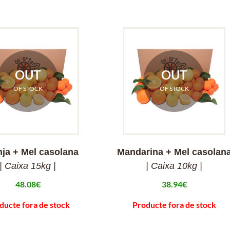
OUT
OUT
OF STOCK
OF STOCK
nja + Mel casolana
Mandarina + Mel casolan
| Caixa 15kg |
| Caixa 10kg |
48.08
€
38.94
€
ducte fora de stock
Producte fora de stock