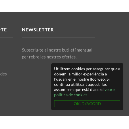
PTE
NEWSLETTER
Subscriu-te al nostre butlletí mensual
per rebre les nostres ofertes.
Utilitzem cookies per assegurar que
×
ndes
donem la millor experiència a
l'usuari en el nostre lloc web. Si
continua utilitzant aquest lloc
assumirem que està d'acord
veure
política de cookies
OK, D\'ACORD