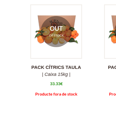
OUT
OF STOCK
PACK CÍTRICS TAULA
PA
| Caixa 15kg |
33.33
€
Producte fora de stock
Pro