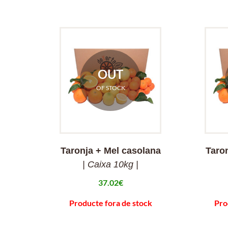
OUT
OF STOCK
Taronja + Mel casolana
Taro
| Caixa 10kg |
37.02
€
Producte fora de stock
Pro