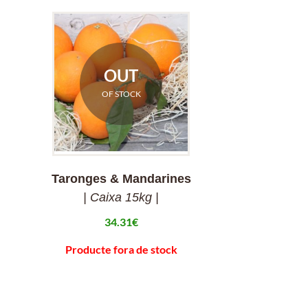
OUT
OF STOCK
Taronges & Mandarines
| Caixa 15kg |
34.31
€
Producte fora de stock