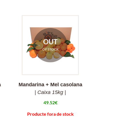
OUT
OF STOCK
a
Mandarina + Mel casolana
| Caixa 15kg |
49.52
€
Producte fora de stock