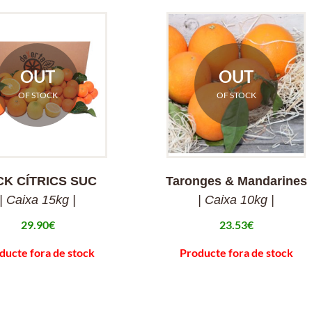
OUT
OUT
OF STOCK
OF STOCK
CK CÍTRICS SUC
Taronges & Mandarines
| Caixa 15kg |
| Caixa 10kg |
29.90
€
23.53
€
ducte fora de stock
Producte fora de stock